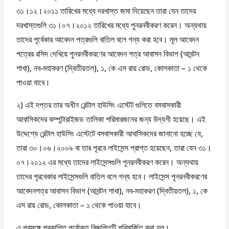
৩১।১২।২০১১ তারিখের মধ্যে দরখাস্ত জমা দিয়েছেন তারা যেন তাদের
দরখাস্তগুলি ৩১।০৭।২০১২ তারিখের মধ্যে পুনরনবীকরণ করেন। অন্যথায়
তাদের পূর্বেকার আবেদন পত্রগুলি বাতিল বলে গন্য করা হবে। মূল আবেদন
পত্রের রসিদ দেখিয়ে পুনরনবীকরণের আবেদন পত্র আবাসন বিভাগ (আবন্টন
শাখা), নব-মহাকরণ (দ্বিতীয়তল), ১, কে এস রায় রোড, কোলকাতা – ১ থেকে
পাওয়া যাবে।
২) এই দপ্তর তার অধীন রেন্টাল হাউসিং এস্টেট গুলিতে বসবাসকারী
আবাসিকদের কম্পুটারাইজড তালিকা পরিমারজনের জন্য উদ্যগী হয়েছে। এই
উদ্দেশ্যে রেন্টাল হাউসিং এস্টেটে বসবাসকারী আবাসিকদের জানানো হচ্ছে যে,
তারা ৩০।০৬।২০০৯ বা তার পূরবে লাইসেন্স প্রাপ্ত হয়েছেন, তারা যেন ৩১।
০৭।২০১২ এর মধ্যে তাদের লাইসেন্সগুলি পূনরনবীকরণ করেন। অন্যথায়
তাদের পূরবেকার লাইসেন্সগুলি বাতিল বলে গন্য হবে। লাইসেন্স পূনরনবীকরণের
আবেদনপত্র আবাসন বিভাগ (আবন্টন শাখা), নব-মহাকরণ (দ্বিতীয়তল), ১, কে
এস রায় রোড, কোলকাতা – ১ থেকে পাওয়া যাবে।
এ প্রসঙ্গে প্রকাশিত পূর্বোক্ত বিজ্ঞপ্তিটি পরিমার্জিত করা হল।